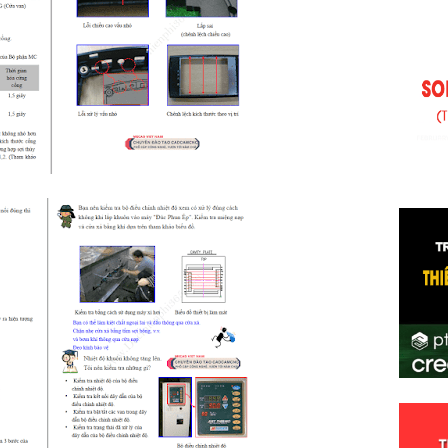
Số
- 
qu
đư