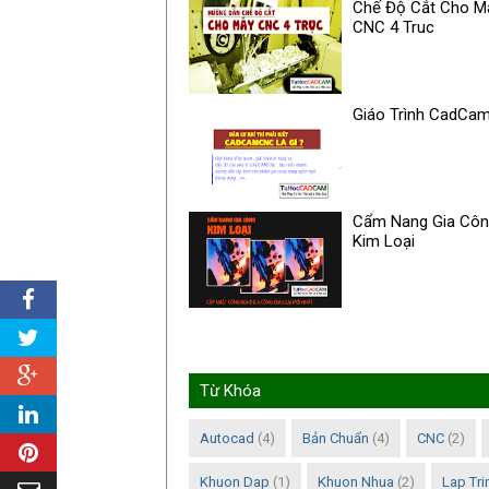
Chế Độ Cắt Cho M
CNC 4 Truc
Giáo Trình CadCa
Cẩm Nang Gia Cô
Kim Loại
Từ Khóa
Autocad
(4)
Bản Chuẩn
(4)
CNC
(2)
Khuon Dap
(1)
Khuon Nhua
(2)
Lap Tr