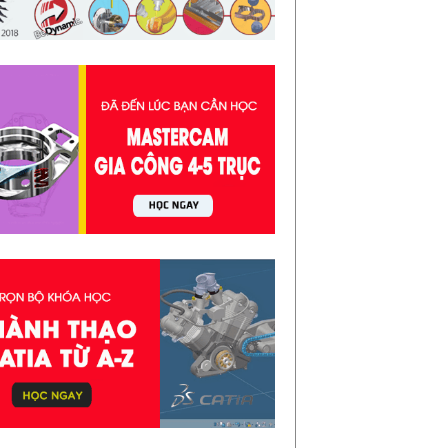
c giả...
áo Trình SolidWorks 2021 | Chi tiết &
ễn Phí
áo trình Solidworks 2021 là tài liệu được
ên tập công phu và cực kỳ chi tiết , sẽ giúp
n nhanh chóng nắm bắt và sử dụn...
ng Hợp Phương Án Xử Lý Mũi Tara Bị
ãy
ng Hợp Phương Án Xử Lý Mũi Taro Bị Gãy
ong gia công sản phẩm cơ khí , không
ể thiết nguyên công Taro , và tất nhiên
c ...
i Liệu Creo 1100 Trang | Cực Đầy Đủ Và
ễn Phí
i Liệu Creo 1100 Trang sách Hướng dẫn
 học Proe/Creo Tài liệu Creo hiện tại trên
ị trường rất nhiều , bạn có thể thoải mái
 ...
 Tay Tiếng Anh Kỹ Thuật | Sách Hay
ễn Phí