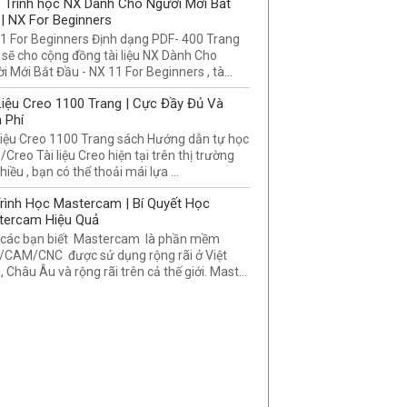
 Trình học NX Dành Cho Người Mới Bắt
| NX For Beginners
1 For Beginners Định dạng PDF- 400 Trang
 sẽ cho cộng đồng tài liệu NX Dành Cho
i Mới Bắt Đầu - NX 11 For Beginners , tà...
Liệu Creo 1100 Trang | Cực Đầy Đủ Và
 Phí
Liệu Creo 1100 Trang sách Hướng dẫn tự học
/Creo Tài liệu Creo hiện tại trên thị trường
hiều , bạn có thể thoải mái lựa ...
rình Học Mastercam | Bí Quyết Học
tercam Hiệu Quả
các bạn biết Mastercam là phần mềm
CAM/CNC được sử dụng rộng rãi ở Việt
 Châu Âu và rộng rãi trên cả thế giới. Mast...