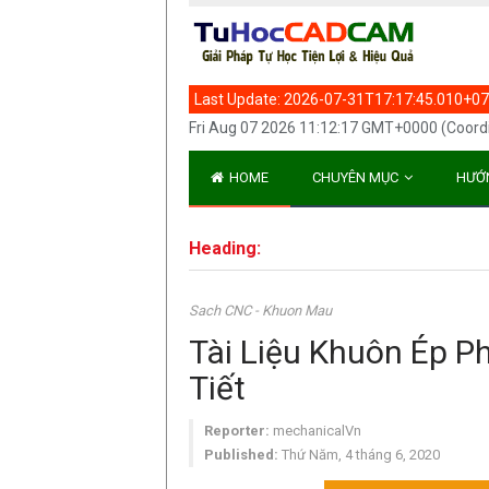
Last Update:
2026-07-31T17:17:45.010+07
Fri Aug 07 2026 11:12:17 GMT+0000 (Coord
HOME
CHUYÊN MỤC
HƯỚ
Heading:
Sach CNC - Khuon Mau
Tài Liệu Khuôn Ép P
Tiết
Reporter:
mechanicalVn
Published:
Thứ Năm, 4 tháng 6, 2020