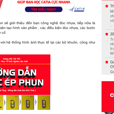
Th
Nh
ch
vô
sẽ giới thiệu đến bạn công nghệ đúc nhựa, tiếp nữa là
...
hiện tạo hình sản phẩm , các điều kiện đúc nhựa, các bước
 cố .
20
Tr
 với hệ thống hình ảnh thực tế tại các bộ khuôn, cũng như
nh
tr
lện
Gi
Ch
Gi
tu
ma
qu
21
hơ
21
40
cơ