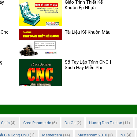
áy
Giáo Trình Thiết Kế
Khuôn Ép Nhựa
mCnc
Tài Liệu Kế Khuôn Mẫu
ng
Sổ Tay Lập Trình CNC |
Sách Hay Miễn Phí
Catia
(4)
Creo Parametric
(6)
Do Ga
(2)
Huong Dan Tu Hoc
(11)
inh Gia Cong CNC
(1)
Mastercam
(14)
Mastercam 2018
(3)
NX
(4)