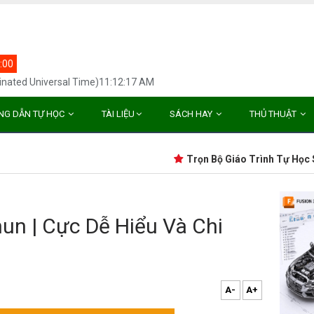
:00
inated Universal Time)11:12:17 AM
NG DẪN TỰ HỌC
TÀI LIỆU
SÁCH HAY
THỦ THUẬT
Trọn Bộ Giáo Trình Tự Học Soli
hun | Cực Dễ Hiểu Và Chi
A-
A+