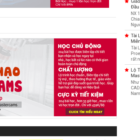
Giáo
Đầu 
NX 1
Chia
Ngườ
Tài 
Miễn
Tài 
Proe
rất n
Lộ T
Mas
Như 
CAD/
Nam,