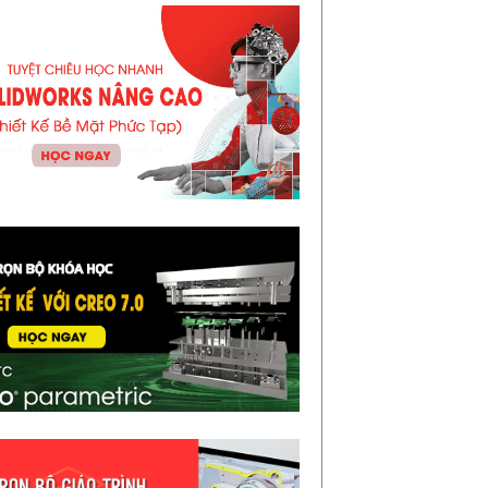
 Tay Tiếng Anh Kỹ Thuật - Định dạng PDF
713 Trang Tiếng anh chuyên ngành cực kỳ
an trọng, nó giúp người kỹ sư đọc hiểu
ợc chính...