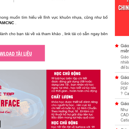
 mong muốn tìm hiểu về lĩnh vực khuôn nhựa, cũng như bổ
AMCNC
.
dành cho bạn tải về và tham khảo , link tải có sẵn ngay bên
Giáo
miễn
WLOAD TÀI LIỆU
Giáo
nhiê
để bắ
Giáo
Giáo
PDF 
? Ca
Giáo
Như 
CADC
Cati