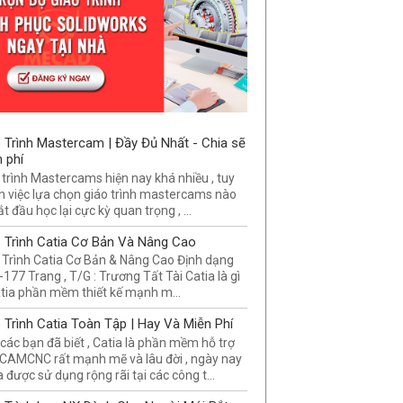
 Trình Mastercam | Đầy Đủ Nhất - Chia sẽ
 phí
 trình Mastercams hiện nay khá nhiều , tuy
n việc lựa chọn giáo trình mastercams nào
t đầu học lại cực kỳ quan trọng , ...
 Trình Catia Cơ Bản Và Nâng Cao
 Trình Catia Cơ Bản & Nâng Cao Định dạng
-177 Trang , T/G : Trương Tất Tài Catia là gì
tia phần mềm thiết kế mạnh m...
 Trình Catia Toàn Tập | Hay Và Miễn Phí
các bạn đã biết , Catia là phần mềm hỗ trợ
AMCNC rất mạnh mẽ và lâu đời , ngày nay
a được sử dụng rộng rãi tại các công t...