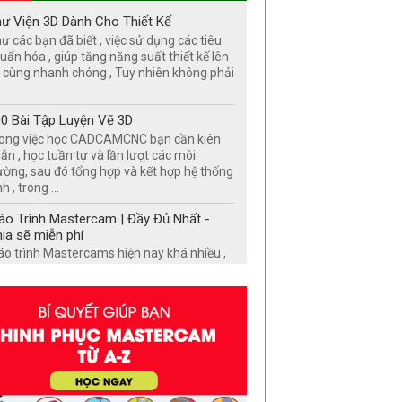
ư Viện 3D Dành Cho Thiết Kế
ư các bạn đã biết , việc sử dụng các tiêu
uẩn hóa , giúp tăng năng suất thiết kế lên
 cùng nhanh chóng , Tuy nhiên không phải
0 Bài Tập Luyện Vẽ 3D
ong việc học CADCAMCNC bạn cần kiên
ẫn , học tuần tự và lần lượt các môi
ường, sau đó tổng hợp và kết hợp hệ thống
h , trong ...
áo Trình Mastercam | Đầy Đủ Nhất -
ia sẽ miễn phí
áo trình Mastercams hiện nay khá nhiều ,
y nhiên việc lựa chọn giáo trình
stercams nào để bắt đầu học lại cực kỳ
an trọng , ...
00 Cơ Cấu Kèm Mô Phỏng | Chia sẽ
n 40 năm trong nghề
00 Cơ Cấu Kèm Mô Phỏng | Chia sẽ hơn
 năm trong nghề Tuyển tập các nguyên lý
 khí hay , sáng tạo trong cơ khí Đôi nét về