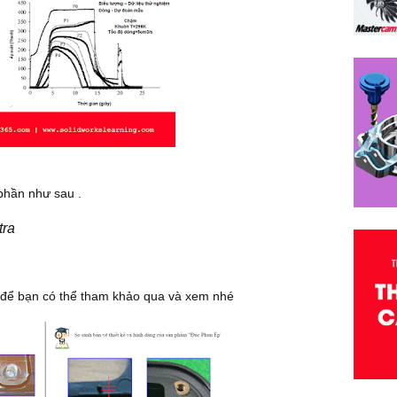
tá
Gi
Mi
Gi
bi
bạ
Tổ
G
Tổ
Tr
 phần như sau .
th
việ
tra
Tà
Mi
Tà
ệu để bạn có thể tham khảo qua và xem nhé
tự
th
lựa
Sổ
Mi