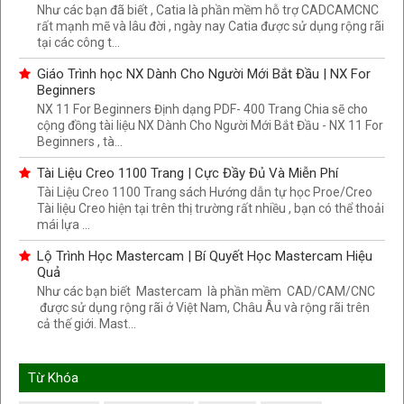
Như các bạn đã biết , Catia là phần mềm hỗ trợ CADCAMCNC
rất mạnh mẽ và lâu đời , ngày nay Catia được sử dụng rộng rãi
tại các công t...
Giáo Trình học NX Dành Cho Người Mới Bắt Đầu | NX For
Beginners
NX 11 For Beginners Định dạng PDF- 400 Trang Chia sẽ cho
cộng đồng tài liệu NX Dành Cho Người Mới Bắt Đầu - NX 11 For
Beginners , tà...
Tài Liệu Creo 1100 Trang | Cực Đầy Đủ Và Miễn Phí
Tài Liệu Creo 1100 Trang sách Hướng dẫn tự học Proe/Creo
Tài liệu Creo hiện tại trên thị trường rất nhiều , bạn có thể thoải
mái lựa ...
Lộ Trình Học Mastercam | Bí Quyết Học Mastercam Hiệu
Quả
Như các bạn biết Mastercam là phần mềm CAD/CAM/CNC
được sử dụng rộng rãi ở Việt Nam, Châu Âu và rộng rãi trên
cả thế giới. Mast...
Từ Khóa