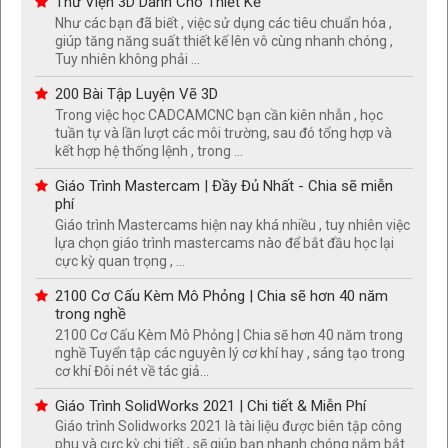
Thư Viện 3D Dành Cho Thiết Kế
Như các bạn đã biết , việc sử dụng các tiêu chuẩn hóa ,
giúp tăng năng suất thiết kế lên vô cùng nhanh chóng ,
Tuy nhiên không phải ...
200 Bài Tập Luyện Vẽ 3D
Trong việc học CADCAMCNC bạn cần kiên nhẫn , học
tuần tự và lần lượt các môi trường, sau đó tổng hợp và
kết hợp hệ thống lệnh , trong ...
Giáo Trình Mastercam | Đầy Đủ Nhất - Chia sẽ miễn
phí
Giáo trình Mastercams hiện nay khá nhiều , tuy nhiên việc
lựa chọn giáo trình mastercams nào để bắt đầu học lại
cực kỳ quan trọng , ...
2100 Cơ Cấu Kèm Mô Phỏng | Chia sẽ hơn 40 năm
trong nghề
2100 Cơ Cấu Kèm Mô Phỏng | Chia sẽ hơn 40 năm trong
nghề Tuyển tập các nguyên lý cơ khí hay , sáng tạo trong
cơ khí Đôi nét về tác giả...
Giáo Trình SolidWorks 2021 | Chi tiết & Miễn Phí
Giáo trình Solidworks 2021 là tài liệu được biên tập công
phu và cực kỳ chi tiết , sẽ giúp bạn nhanh chóng nắm bắt