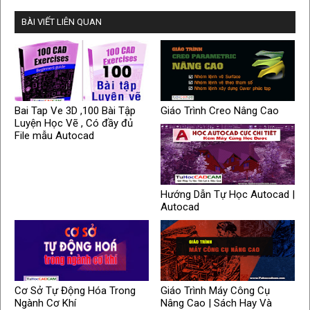
BÀI VIẾT LIÊN QUAN
Bai Tap Ve 3D ,100 Bài Tập
Giáo Trình Creo Nâng Cao
Luyện Học Vẽ , Có đầy đủ
File mẫu Autocad
Hướng Dẫn Tự Học Autocad |
Autocad
Cơ Sở Tự Động Hóa Trong
Giáo Trình Máy Công Cụ
Ngành Cơ Khí
Nâng Cao | Sách Hay Và