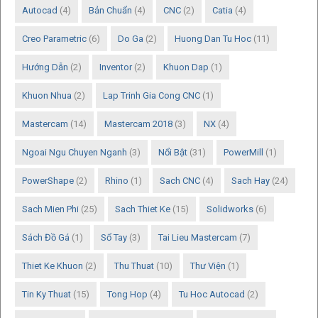
Autocad
(4)
Bản Chuẩn
(4)
CNC
(2)
Catia
(4)
Creo Parametric
(6)
Do Ga
(2)
Huong Dan Tu Hoc
(11)
Hướng Dẫn
(2)
Inventor
(2)
Khuon Dap
(1)
Khuon Nhua
(2)
Lap Trinh Gia Cong CNC
(1)
Mastercam
(14)
Mastercam 2018
(3)
NX
(4)
Ngoai Ngu Chuyen Nganh
(3)
Nổi Bật
(31)
PowerMill
(1)
PowerShape
(2)
Rhino
(1)
Sach CNC
(4)
Sach Hay
(24)
Sach Mien Phi
(25)
Sach Thiet Ke
(15)
Solidworks
(6)
Sách Đồ Gá
(1)
Sổ Tay
(3)
Tai Lieu Mastercam
(7)
Thiet Ke Khuon
(2)
Thu Thuat
(10)
Thư Viện
(1)
Tin Ky Thuat
(15)
Tong Hop
(4)
Tu Hoc Autocad
(2)