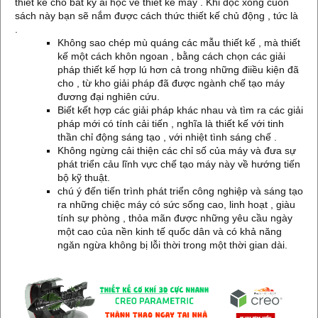
thiết kế cho bất kỳ ai học về thiết kế máy . Khi đọc xong cuốn
sách này bạn sẽ nắm được cách thức thiết kế chủ động , tức là
.
Không sao chép mù quáng các mẫu thiết kế , mà thiết
kế một cách khôn ngoan , bằng cách chọn các giải
pháp thiết kế hợp lú hơn cả trong những điiều kiện đã
cho , từ kho giải pháp đã được ngành chế tạo máy
đương đại nghiên cứu.
Biết kết hợp các giải pháp khác nhau và tìm ra các giải
pháp mới có tính cải tiến , nghĩa là thiết kế với tinh
thần chỉ động sáng tạo , với nhiệt tình sáng chế .
Không ngừng cải thiện các chỉ số của máy và đưa sự
phát triển cảu lĩnh vực chế tạo máy này về hướng tiến
bộ kỹ thuật.
chú ý đến tiến trình phát triển công nghiệp và sáng tạo
ra những chiệc máy có sức sống cao, linh hoạt , giàu
tính sự phòng , thỏa mãn được những yêu cầu ngày
một cao của nền kinh tế quốc dân và có khả năng
ngăn ngừa không bị lỗi thời trong một thời gian dài.