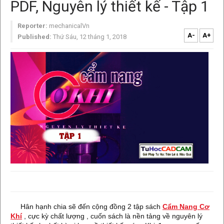
PDF, Nguyên lý thiết kế - Tập 1
Reporter:
mechanicalVn
A-
A+
Published:
Thứ Sáu, 12 tháng 1, 2018
Hân hạnh chia sẽ đến cộng đồng 2 tập sách
Cẩm Nang Cơ
Khí
, cực kỳ chất lượng , cuốn sách là nền tảng về nguyên lý