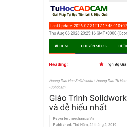
Last Update:
2026-07-31T17:17:45.010+07
Thu Aug 06 2026 20:25:16 GMT+0000 (Coor
HOME
CHUYÊN MỤC
HƯỚ
Heading:
Trọn Bộ Giáo Trìn
Huong Dan Hoc Solidworks
Huong Dan Tu Hoc
-Solidcam
Giáo Trình Solidwork
và dễ hiểu nhất
Reporter:
mechanicalVn
Published:
Thứ Năm, 21 tháng 2, 2019