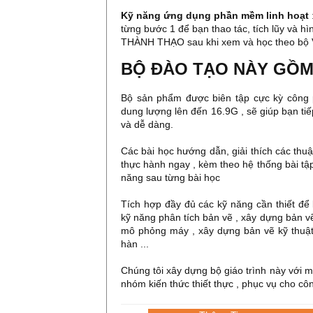
Kỹ năng ứng dụng phần mềm linh hoạt
từng bước 1 để bạn thao tác, tích lũy và h
THÀNH THẠO sau khi xem và học theo bộ 
BỘ ĐÀO TẠO NÀY GỒM
Bộ sản phẩm được biên tập cực kỳ công p
dung lượng lên đến 16.9G , sẽ giúp bạn ti
và dễ dàng.
Các bài học hướng dẫn, giải thích các thuậ
thực hành ngay , kèm theo hệ thống bài tậ
năng sau từng bài học
Tích hợp đầy đủ các kỹ năng cần thiết để
kỹ năng phân tích bản vẽ , xây dựng bản v
mô phỏng máy , xây dựng bản vẽ kỹ thuật ,
hàn ...
Chúng tôi xây dựng bộ giáo trình này với một
nhóm kiến thức thiết thực , phục vụ cho cô