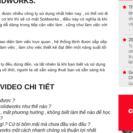
LIDWORKS.
Th
Nh
, được nhiều công ty sử dụng nhất hiện nay , có thể nói đi
ch
cơ khí thì sẽ có mặt Soldworks , điều này có nghĩa là khi
vô
 dễ dàng trong tiếp cận việc làm , cũng như làm việc với
...
20
ao diện làm việc trực quan , hệ thống lệnh được sắp xếp
Tr
 làm việc , làm cho việc thiết kế đạt đến một năng suất tối
nh
tr
lện
ty đều dùng đến, và tất nhiên là khi bạn biết và sử dụng
g võ thôi, người ta sẽ sẵn sàng thuê bạn và sẵn sàng trả
Gi
Ch
Gi
VIDEO CHI TIẾT
tu
ma
qu
 được ?
Solidworks như thế nào ?
21
, mất phương hướng , không biết làm thế nào để học
hơ
 ?
21
gì ? Cứ bì bõm mãi mà chưa đầu vào đâu ?
40
orks một cách nhanh chóng và thuận lợi nhất
cơ