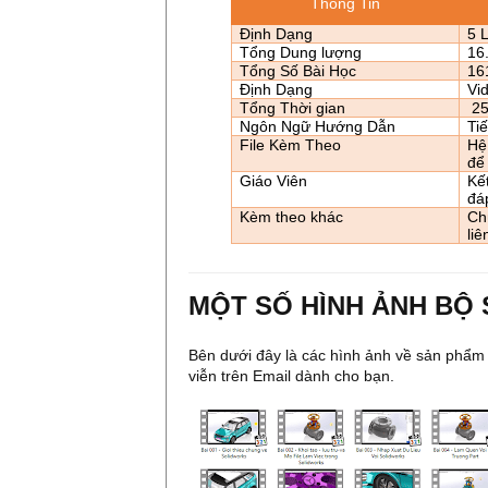
Thông Tin
Định Dạng
5
L
Tổng Dung lượng
16
Tổng Số Bài Học
16
Định Dạng
Vi
Tổng Thời gian
25
Ngôn Ngữ Hướng Dẫn
Ti
File Kèm Theo
Hệ
để
Giáo Viên
Kế
đá
Kèm theo khác
Chú
liê
MỘT SỐ HÌNH ẢNH BỘ
Bên dưới đây là các hình ảnh về sản phẩm 
viễn trên Email dành cho bạn.