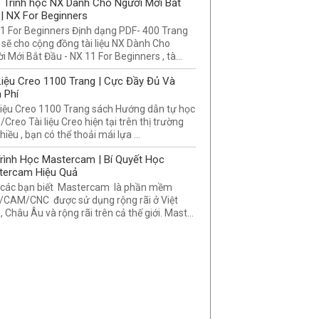
 Trình học NX Dành Cho Người Mới Bắt
| NX For Beginners
1 For Beginners Định dạng PDF- 400 Trang
 sẽ cho cộng đồng tài liệu NX Dành Cho
i Mới Bắt Đầu - NX 11 For Beginners , tà...
Liệu Creo 1100 Trang | Cực Đầy Đủ Và
 Phí
Liệu Creo 1100 Trang sách Hướng dẫn tự học
/Creo Tài liệu Creo hiện tại trên thị trường
hiều , bạn có thể thoải mái lựa ...
rình Học Mastercam | Bí Quyết Học
tercam Hiệu Quả
các bạn biết Mastercam là phần mềm
CAM/CNC được sử dụng rộng rãi ở Việt
 Châu Âu và rộng rãi trên cả thế giới. Mast...