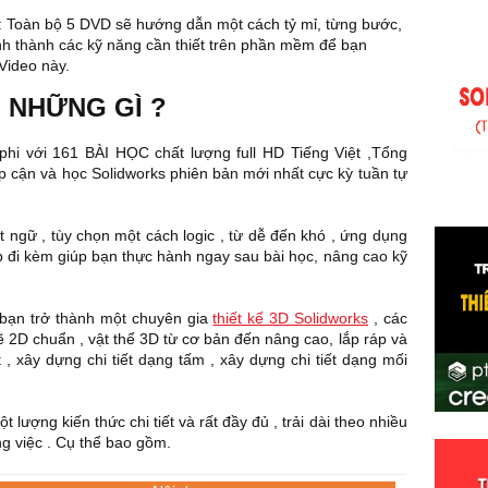
Số
: Toàn bộ 5 DVD sẽ hướng dẫn một cách tỷ mỉ, từng bước,
- 
ình thành các kỹ năng cần thiết trên phần mềm để bạn
qu
Video này.
đư
 NHỮNG GÌ ?
hi với 161 BÀI HỌC chất lượng full HD Tiếng Việt ,Tổng
ếp cận và học Solidworks phiên bản mới nhất cực kỳ tuần tự
t ngữ , tùy chọn một cách logic , từ dễ đến khó , ứng dụng
p đi kèm giúp bạn thực hành ngay sau bài học, nâng cao kỹ
 bạn trở thành một chuyên gia
thiết kế 3D Solidworks
, các
ẽ 2D chuẩn , vật thể 3D từ cơ bản đến nâng cao, lắp ráp và
 xây dựng chi tiết dạng tấm , xây dựng chi tiết dạng mối
 lượng kiến thức chi tiết và rất đầy đủ , trải dài theo nhiều
ng việc . Cụ thể bao gồm.