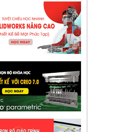
 Tay Tiếng Anh Kỹ Thuật - Định dạng PDF
713 Trang Tiếng anh chuyên ngành cực kỳ
an trọng, nó giúp người kỹ sư đọc hiểu
ợc chính...