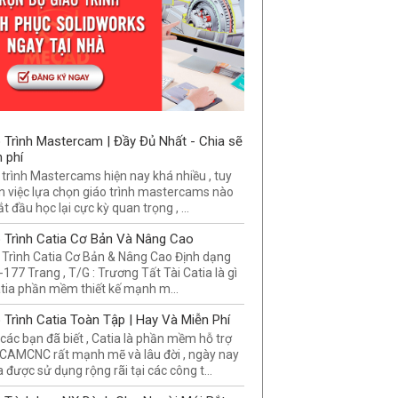
 Trình Mastercam | Đầy Đủ Nhất - Chia sẽ
 phí
 trình Mastercams hiện nay khá nhiều , tuy
n việc lựa chọn giáo trình mastercams nào
t đầu học lại cực kỳ quan trọng , ...
 Trình Catia Cơ Bản Và Nâng Cao
 Trình Catia Cơ Bản & Nâng Cao Định dạng
-177 Trang , T/G : Trương Tất Tài Catia là gì
tia phần mềm thiết kế mạnh m...
 Trình Catia Toàn Tập | Hay Và Miễn Phí
các bạn đã biết , Catia là phần mềm hỗ trợ
AMCNC rất mạnh mẽ và lâu đời , ngày nay
a được sử dụng rộng rãi tại các công t...