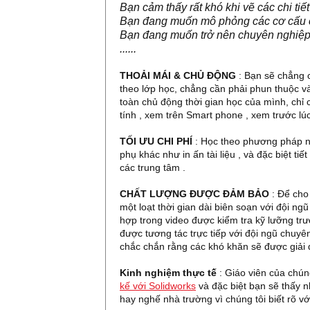
Bạn cảm thấy rất khó khi vẽ các chi tiế
Bạn đang muốn mô phỏng các cơ cấu c
Bạn đang muốn trở nên chuyên nghiệp h
......
THOẢI MÁI & CHỦ ĐỘNG
: Bạn sẽ chẳng c
theo lớp học, chẳng cần phải phun thuộc v
toàn chủ động thời gian học của mình, chỉ c
tính , xem trên Smart phone , xem trước lúc
TỐI ƯU CHI PHÍ
: Học theo phương pháp nà
phụ khác như in ấn tài liệu , và đặc biệt ti
các trung tâm .
CHẤT LƯỢNG ĐƯỢC ĐẢM BẢO
: Để cho 
một loạt thời gian dài biên soạn với đội ng
hợp trong video được kiểm tra kỹ lưỡng trư
được tương tác trực tiếp với đội ngũ ch
chắc chắn rằng các khó khăn sẽ được giải qu
Kinh nghiệm thực tế
: Giáo viên của chún
kế với Solidworks
và đặc biệt bạn sẽ thấy 
hay nghế nhà trường vì chúng tôi biết rõ