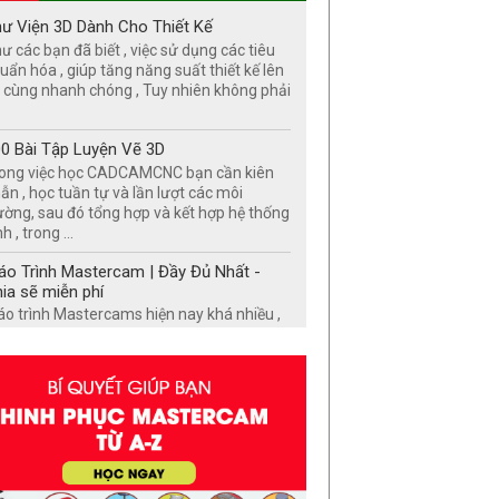
ư Viện 3D Dành Cho Thiết Kế
ư các bạn đã biết , việc sử dụng các tiêu
uẩn hóa , giúp tăng năng suất thiết kế lên
 cùng nhanh chóng , Tuy nhiên không phải
0 Bài Tập Luyện Vẽ 3D
ong việc học CADCAMCNC bạn cần kiên
ẫn , học tuần tự và lần lượt các môi
ường, sau đó tổng hợp và kết hợp hệ thống
h , trong ...
áo Trình Mastercam | Đầy Đủ Nhất -
ia sẽ miễn phí
áo trình Mastercams hiện nay khá nhiều ,
y nhiên việc lựa chọn giáo trình
stercams nào để bắt đầu học lại cực kỳ
an trọng , ...
00 Cơ Cấu Kèm Mô Phỏng | Chia sẽ
n 40 năm trong nghề
00 Cơ Cấu Kèm Mô Phỏng | Chia sẽ hơn
 năm trong nghề Tuyển tập các nguyên lý
 khí hay , sáng tạo trong cơ khí Đôi nét về