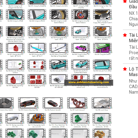
Giáo
Đầu 
NX 1
Chia
Ngườ
Tài 
Miễn
Tài 
Proe
rất n
Lộ T
Mas
Như 
CAD/
Nam,