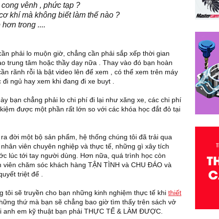
t cong vênh , phức tạp ?
tá
ơ khí mà không biết làm thế nào ?
ơn trong ....
Gi
Mi
Gi
bi
ần phải lo muộn giờ, chẳng cần phải sắp xếp thời gian
bạ
ào trung tâm hoặc thầy dạy nữa . Thay vào đó bạn hoàn
ần rãnh rỗi là bật video lên để xem , có thể xem trên máy
Tổ
 đi ngủ hay xem khi đang đi xe buyt .
G
Tổ
y bạn chẳng phải lo chi phí đi lại như xăng xe, các chi phí
Tr
ết kiệm được một phần rất lớn so với các khóa học đắt đỏ tại
th
việ
ra đời một bộ sản phẩm, hệ thống chúng tôi đã trải qua
Tà
ũ nhân viên chuyên nghiệp và thực tế, những gì xây tích
Mi
ớc lúc tới tay người dùng. Hơn nữa, quá trình học còn
Tà
uyên viên chăm sóc khách hàng TẬN TÌNH và CHU ĐÁO và
tự
yết triệt để .
th
lựa
g tôi sẽ truyền cho bạn những kinh nghiệm thực tế khi
thiết
những thứ mà bạn sẽ chẳng bao giờ tìm thấy trên sách vở
Sổ
 với anh em kỹ thuật bạn phải THỰC TẾ & LÀM ĐƯỢC.
Mi