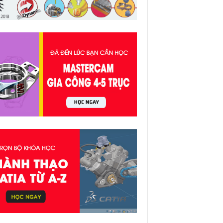
c giả...
áo Trình SolidWorks 2021 | Chi tiết &
ễn Phí
áo trình Solidworks 2021 là tài liệu được
ên tập công phu và cực kỳ chi tiết , sẽ giúp
n nhanh chóng nắm bắt và sử dụn...
ng Hợp Phương Án Xử Lý Mũi Tara Bị
ãy
ng Hợp Phương Án Xử Lý Mũi Taro Bị Gãy
ong gia công sản phẩm cơ khí , không
ể thiết nguyên công Taro , và tất nhiên
c ...
i Liệu Creo 1100 Trang | Cực Đầy Đủ Và
ễn Phí
i Liệu Creo 1100 Trang sách Hướng dẫn
 học Proe/Creo Tài liệu Creo hiện tại trên
ị trường rất nhiều , bạn có thể thoải mái
 ...
 Tay Tiếng Anh Kỹ Thuật | Sách Hay
ễn Phí