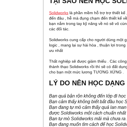
TẠI SAO NÊN HỌC SO
Solidworks
là phần mềm hỗ trợ trợ thiết kế 
đến đâu , hễ mà đụng chạm đến thiết kế về 
bạn nắm trong tay kỹ năng về nó sẽ vô cùng
các đối tác.
Solidworks cung cấp cho người dùng một gi
logic , mang lại sự hài hòa , thuận lợi trong
ưu nhất
Thất nghiệp sẽ được giảm thiểu . Các công 
thành thạo Solidworks rồi thì sẽ có đất dụn
cho bạn một mức lương TƯƠNG XỨNG .
LÝ DO NÊN HỌC DẠNG 
Bạn quá bận rộn không đến lớp đi học
Bạn cảm thấy không biết bắt đầu học 
Bạn đang tự mò cảm thấy quá lan man 
được Soldiworks một cách chuẩn nhất
Bạn tự mò Solidworks mãi mà chưa ra 
Bạn đang muốn tìm cách để học Solidw