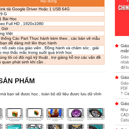
Nội dung
ink tải Google Driver Hoặc 1 USB 64G
.9 G
1 Bài Học
deo Full HD , 1920x1080
 Giờ
ếng Việt
 thống Các Part Thực hành kèm theo , các bản vẽ mẫu
 bạn dễ dàng mở lên thực hành
Giáo
t nối zalo của giáo viên , Đồng hành và chăm sóc , giải
miễn
p mọi thắc mắc trong suốt quá trình học
Giáo
ng tôi có đội ngũ kỹ thuật , trợ giảng hỗ trợ các vấn đề
n quan phát sinh khi cần .
nhiê
để bắ
Giáo
 SẢN PHẨM
Giáo
PDF 
? Ca
mà bạn sẽ được học , toàn bộ dữ liệu được lưu dữ vĩnh
Giáo
Như 
CADC
Cati