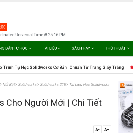
:00
dinated Universal Time)8:25:16 PM
NG DẪN TỰ HỌC
TÀI LIỆU
SÁCH HAY
THỦ THUẬT
h Tự Học Solidworks Cơ Bản | Chuẩn Từ Trang Giấy Trắng
Giáo
Nổi Bật
Solidworks
Solidworks 218
Tai Lieu Hoc Solidworks
s Cho Người Mới | Chi Tiết
A-
A+